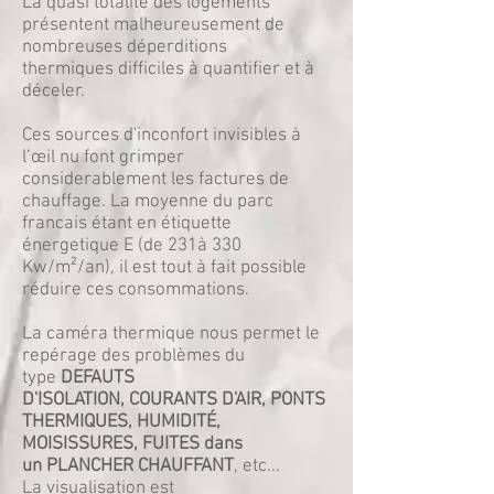
La quasi totalité des logements
présentent malheureusement de
nombreuses déperditions
thermiques difficiles à quantifier et à
déceler.
Ces sources d'inconfort invisibles à
l’œil nu font grimper
considerablement les factures de
chauffage. La moyenne du parc
francais étant en étiquette
énergetique E (de 231à 330
Kw/m²/an), il est tout à fait possible
réduire ces consommations.
La caméra thermique nous permet le
repérage des problèmes du
type
DEFAUTS
D'ISOLATION, COURANTS D'AIR, PONTS
THERMIQUES, HUMIDITÉ,
MOISISSURES, FUITES dans
un PLANCHER CHAUFFANT
, etc...
La visualisation est