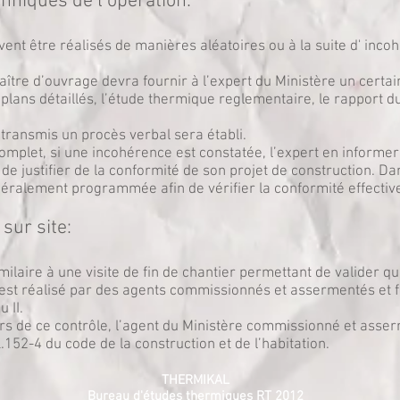
hniques de l’opération:
ent être réalisés de manières aléatoires ou à la suite d' inco
ître d’ouvrage devra fournir à l’expert du Ministère un cert
plans détaillés, l’étude thermique reglementaire, le rapport du 
ransmis un procès verbal sera établi.
plet, si une incohérence est constatée, l’expert en informer
e justifier de la conformité de son projet de construction. Da
généralement programmée afin de vérifier la conformité effective
sur site:
milaire à une visite de fin de chantier permettant de valider qu
 est réalisé par des agents commissionnés et assermentés et f
 II.
lors de ce contrôle, l’agent du Ministère commissionné et asse
L.152-4 du code de la construction et de l’habitation.
THERMIKAL
Bureau d'études thermiques RT 2012