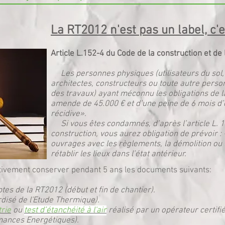
La RT2012 n'est pas un label, c'e
Article L.152-4 du Code de la construction et de l
Les personnes physiques (utilisateurs du sol, 
architectes, constructeurs ou toute autre perso
des travaux) ayant méconnu les obligations de 
amende de 45.000 € et d’une peine de 6 mois 
récidive».
Si vous êtes condamnés, d’après l’article L. 1
construction, vous aurez obligation de prévoir :
ouvrages avec les règlements, la démolition ou l
rétablir les lieux dans l’état antérieur.
tivement conserver pendant 5 ans les documents suivants:
es de la RT2012 (début et fin de chantier).
rdisé de l'Etude Thermique).
trie
ou
test d’étanchéité à l'air
réalisé par un opérateur certif
mances Energétiques).