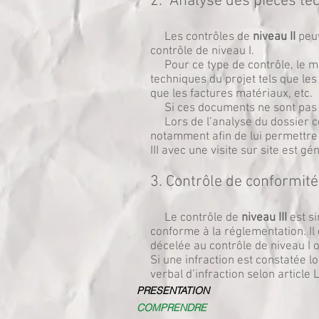
2. Analyse des pièces tec
Les contrôles de
niveau II
peuv
contrôle de niveau I.
Pour ce type de contrôle, le ma
techniques du projet tels que les 
que les factures matériaux, etc.
Si ces documents ne sont pas t
Lors de l’analyse du dossier com
notamment afin de lui permettre d
III avec une visite sur site est 
3. Contrôle de conformité 
Le contrôle de
niveau III
est si
conforme à la réglementation. Il
décelée au contrôle de niveau I ou
Si une infraction est constatée 
verbal d’infraction selon article 
PRESENTATION
COMPRENDRE