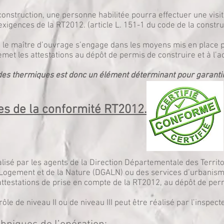
 construction, une personne habilitée pourra effectuer une visite
xigences de la RT2012. (article L. 151-1 du code de la constru
ue le maître d’ouvrage s’engage dans les moyens mis en place p
emet les attestations au dépôt de permis de construire et à l
des thermiques est donc un élément déterminant pour garantir 
les de la conformité RT2012.
lisé par les agents de la Direction Départementale des Territo
ogement et de la Nature (DGALN) ou des services d’urbanisme.
attestations de prise en compte de la RT2012, au dépôt de perm
 de niveau II ou de niveau III peut être réalisé par l’inspect