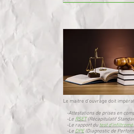
Le maitre d’ouvrage doit impéra
-Attestations de prises en compt
-Le
RSET
(Récapitulatif Standa
-Le rapport du
test d'infiltromé
-Le
DPE
(Diagnostic de Perfor