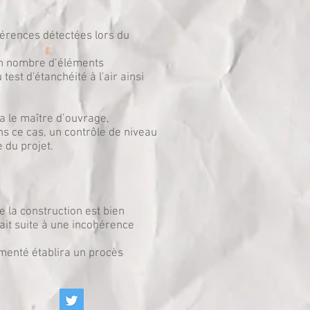
hérences détectées lors du
ain nombre d’éléments
test d'étanchéité à l'air ainsi
a le maître d’ouvrage,
ns ce cas, un contrôle de niveau
 du projet.
e la construction est bien
ait suite à une incohérence
rmenté établira un procès