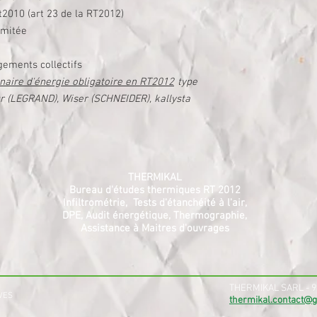
t2010 (art 23 de la RT2012)
imitée
gements collectifs
naire d'énergie obligatoire en RT2012
type
 (LEGRAND), Wiser (SCHNEIDER), kallysta
THERMIKAL
Bureau d'études thermiques RT 2012
Infiltrométrie, Tests d'étanchéité à l'air,
DPE, Audit énergétique, Thermographie,
Assistance à Maitres d'ouvrages
THERMIKAL SARL - 9,
RVES
thermikal.contact@