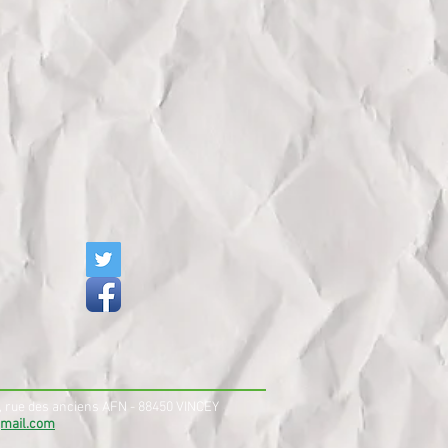
 rue des anciens AFN - 88450 VINCEY
gmail.com